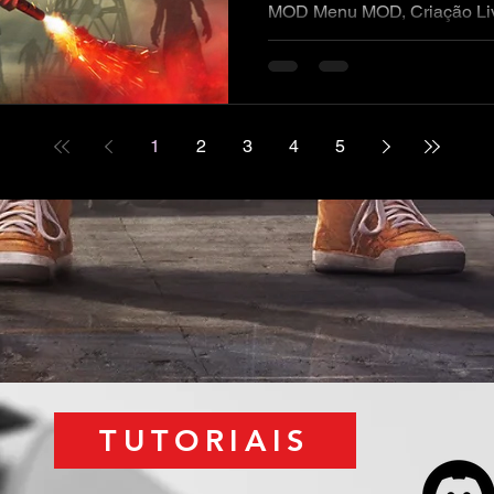
MOD Menu MOD, Criação Livr
1
2
3
4
5
TUTORIAIS