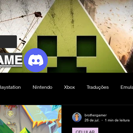
AME
laystation
Nintendo
Xbox
Traduções
Emul
FG
brothergamer
26 de jul.
1 min de leitura
CELULAR