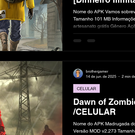
Nome do APK Vamos sobrevi
Tamanho 101 MB Informações
artesanato grátis Gênero Açã
brothergamer
14 de jun. de 2025
2 min de
CELULAR
Dawn of Zomb
/CELULAR
Nome do APK Madrugada dos
Versão MOD v2.273 Tamanho