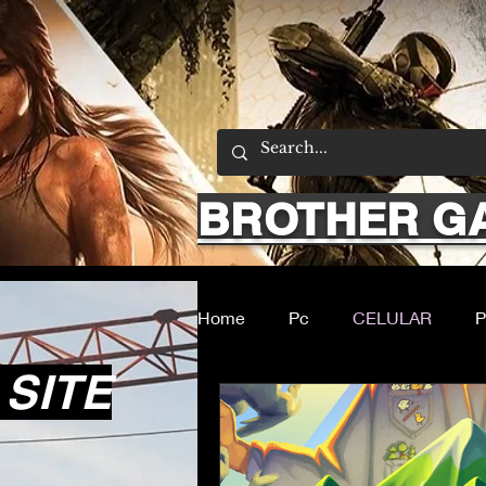
BROTHER G
Home
Pc
CELULAR
P
SITE
Filmes e Series
Noticias