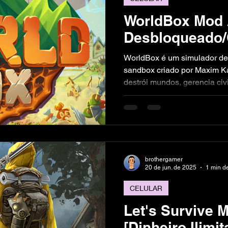
WorldBox Mod 
Desbloqueado
WorldBox é um simulador de 
sandbox criado por Maxim Ka
destrói mundos, gerencia civ
divinos. A versão para celula
download em sistemas Andro
na App Store.O que você pod
raças: colocar humanos, orc
criarem reinos.Usar poderes 
ácida, raios, tornados, mete
brothergamer
20 de jun. de 2025
1 min de
CELULAR
Let's Survive
[Dinheiro Ilimi