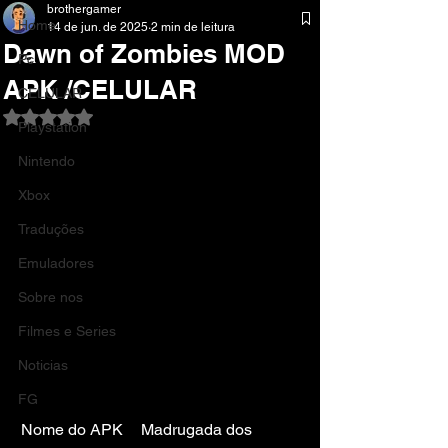
brothergamer
Home
14 de jun. de 2025
2 min de leitura
Dawn of Zombies MOD
Pc
APK /CELULAR
CELULAR
Avaliado com NaN de 5 estrelas.
Playstation
Nintendo
Xbox
Traduções
Emuladores
Sobre nos
Filmes e Series
Noticias
FG
Nome do APK	Madrugada dos 