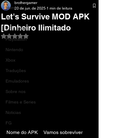
brothergamer
Home
20 de jun. de 2025
1 min de leitura
Let's Survive MOD APK
Pc
[Dinheiro Ilimitado
CELULAR
Avaliado com NaN de 5 estrelas.
Playstation
Nintendo
Xbox
Traduções
Emuladores
Sobre nos
Filmes e Series
Noticias
FG
Nome do APK	Vamos sobreviver