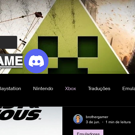
AME
laystation
Nintendo
Xbox
Traduções
Emul
FG
brothergamer
3 de jun.
1 min de leitura
Emuladores