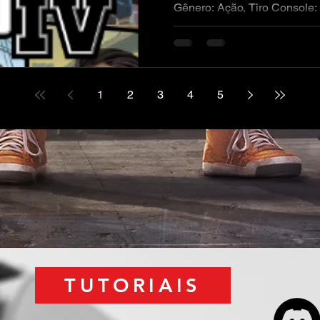
Gênero: Ação, Tiro Console: XBOX 360 Desbloqueio:
RGH - JTAG Formato: Default.XEX Tamanho: 6,00 GB
DESCRIÇÃO DO PRODUTO Ni
com esperança de finalmente
primo Roman, sonha em fazer
oportunidades conhecida com
1
2
3
4
5
eles entram cada vez mais e
para o s
TUTORIAIS