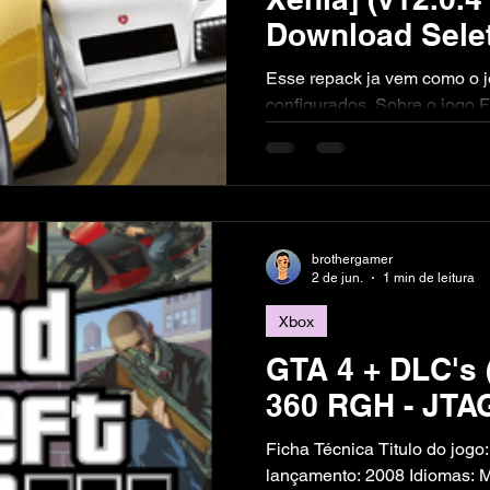
Download Selet
(4.8GB) [KaOs
Esse repack ja vem como o 
configurados. Sobre o jogo Forza Horizon é um jogo de
corrida de 2012 desenvolvi
publicado pela Microsoft St
de outubro de 2012. O jogo é 
Forza, tendo originalmente su
Forza Motorsport desenvolvi
LINK DO JOGO
brothergamer
2 de jun.
1 min de leitura
Xbox
GTA 4 + DLC's 
360 RGH - JTA
Ficha Técnica Titulo do jogo: GTA 4 + DLC's Ano de
lançamento: 2008 Idiomas: Multi - Legendado PT-BR