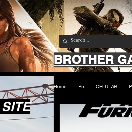
BROTHER G
Home
Pc
CELULAR
P
SITE
Filmes e Series
Noticias