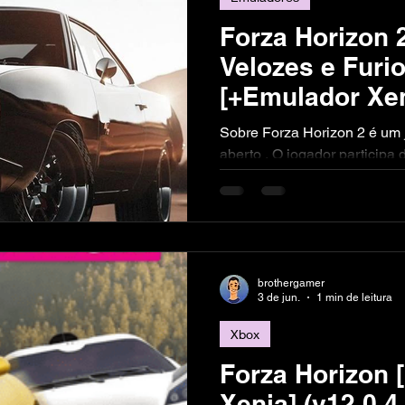
Forza Horizon 
Velozes e Furi
[+Emulador Xen
MULTi10) (1.8
Sobre Forza Horizon 2 é um jogo de corrida em mundo
Repack]
aberto . O jogador participa
competição de corrida fictíci
França e no norte da Itália.
DO JOGO
brothergamer
3 de jun.
1 min de leitura
Xbox
Forza Horizon 
Xenia] (v12.0.4