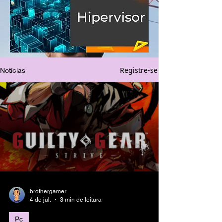
Registre-se
Notícias
brothergamer
4 de jul.
3 min de leitura
Pc