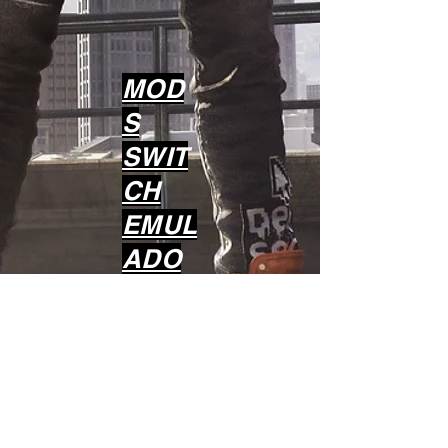
MOD
S
SWIT
CH
EMUL
ADO
R