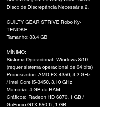
Disco de Discrepância Necessária 2.
GUILTY GEAR STRIVE Robo Ky-
TENOKE
Tamanho: 33,4 GB
MÍNIMO:
Sistema Operacional:  Windows 8/10 
(requer sistema operacional de 64 bits)
Processador:  AMD FX-4350, 4,2 GHz 
/ Intel Core i5-3450, 3,10 GHz
Memória:  4 GB de RAM
Gráficos:  Radeon HD 6870, 1 GB / 
GeForce GTX 650 Ti, 1 GB
DirectX:  Versão 11
Rede:  Conexão de internet de banda 
larga
Armazenamento:  20 GB de espaço 