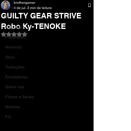
brothergamer
Home
4 de jul.
3 min de leitura
GUILTY GEAR STRIVE
Pc
Robo Ky-TENOKE
CELULAR
Avaliado com NaN de 5 estrelas.
Playstation
Nintendo
Xbox
Traduções
Emuladores
Sobre nos
Filmes e Series
Noticias
FG