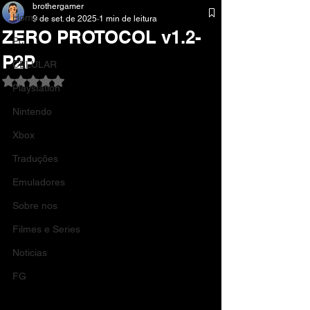
brothergamer
Home
9 de set. de 2025
1 min de leitura
ZERO PROTOCOL v1.2-
Pc
P2P
CELULAR
Avaliado com NaN de 5 estrelas.
Playstation
Nintendo
Xbox
Traduções
Emuladores
Sobre nos
Filmes e Series
Noticias
FG