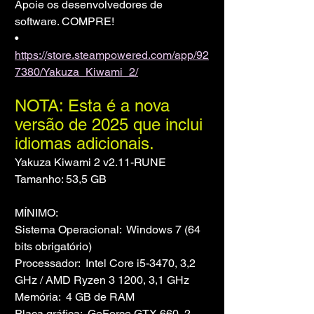
Apoie os desenvolvedores de 
software. COMPRE!
• 
https://store.steampowered.com/app/92
7380/Yakuza_Kiwami_2/
NOTA: Esta é a nova 
versão de 2025 que inclui 
idiomas adicionais.
Yakuza Kiwami 2 v2.11-RUNE
Tamanho: 53,5 GB
MÍNIMO:
Sistema Operacional:  Windows 7 (64 
bits obrigatório)
Processador:  Intel Core i5-3470, 3,2 
GHz / AMD Ryzen 3 1200, 3,1 GHz
Memória:  4 GB de RAM
Placa gráfica:  GeForce GTX 660, 2 