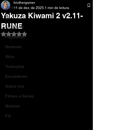
brothergamer
Home
11 de dez. de 2025
1 min de leitura
Yakuza Kiwami 2 v2.11-
Pc
RUNE
CELULAR
Avaliado com NaN de 5 estrelas.
Playstation
Nintendo
Xbox
Traduções
Emuladores
Sobre nos
Filmes e Series
Noticias
FG