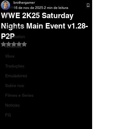
brothergamer
Home
16 de nov. de 2025
2 min de leitura
WWE 2K25 Saturday
Pc
Nights Main Event v1.28-
CELULAR
P2P
Playstation
Avaliado com NaN de 5 estrelas.
Nintendo
Xbox
Traduções
Emuladores
Sobre nos
Filmes e Series
Noticias
FG