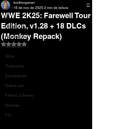
brothergamer
Home
16 de nov. de 2025
3 min de leitura
WWE 2K25: Farewell Tour
Pc
Edition, v1.28 + 18 DLCs
CELULAR
(Monkey Repack)
Playstation
Avaliado com NaN de 5 estrelas.
Nintendo
Xbox
Traduções
Emuladores
Sobre nos
Filmes e Series
Noticias
FG