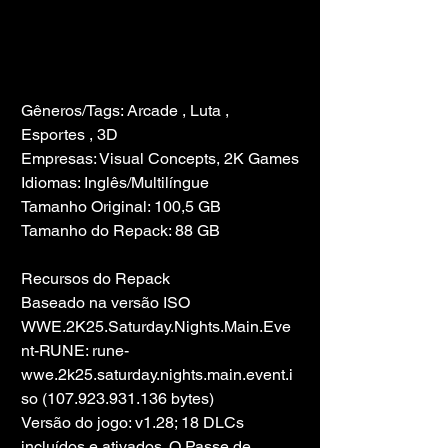
Gêneros/Tags: Arcade , Luta , 
Esportes , 3D
Empresas: Visual Concepts, 2K Games
Idiomas: Inglês/Multilíngue
Tamanho Original: 100,5 GB
Tamanho do Repack: 88 GB
Recursos do Repack
Baseado na versão ISO 
WWE.2K25.Saturday.Nights.Main.Eve
nt-RUNE: rune-
wwe.2k25.saturday.nights.main.event.i
so (107.923.931.136 bytes)
Versão do jogo: v1.28; 18 DLCs 
incluídos e ativados. O Passe de 