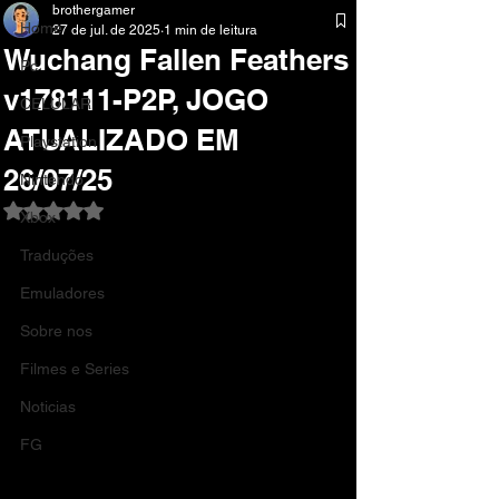
brothergamer
Home
27 de jul. de 2025
1 min de leitura
Wuchang Fallen Feathers
Pc
v178111-P2P, JOGO
CELULAR
ATUALIZADO EM
Playstation
26/07/25
Nintendo
Avaliado com NaN de 5 estrelas.
Xbox
Traduções
Emuladores
Sobre nos
Filmes e Series
Noticias
FG