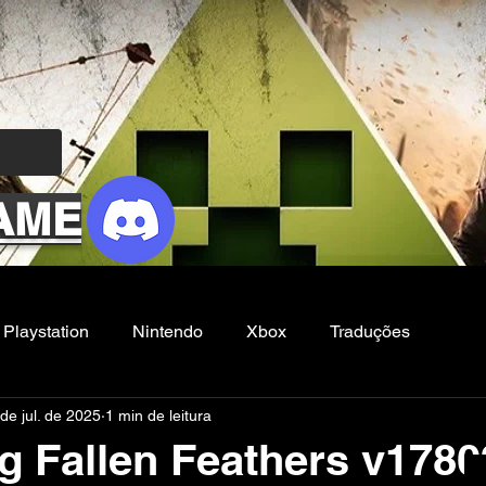
AME
Playstation
Nintendo
Xbox
Traduções
de jul. de 2025
1 min de leitura
Filmes e Series
Noticias
FG
 Fallen Feathers v178