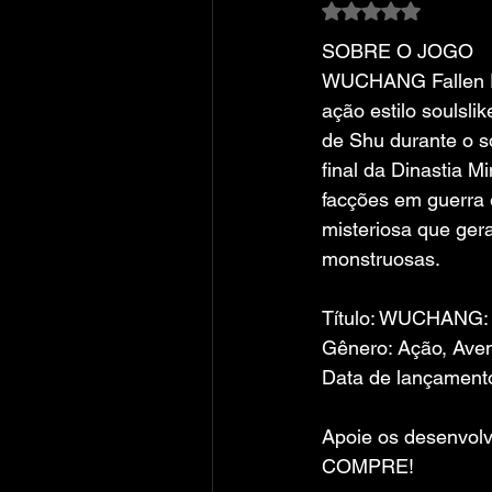
Avaliado com NaN
SOBRE O JOGO
WUCHANG Fallen F
ação estilo soulsli
de Shu durante o s
final da Dinastia M
facções em guerra
misteriosa que gera
monstruosas.
Título: WUCHANG: 
Gênero: Ação, Ave
Data de lançamento
Apoie os desenvolv
COMPRE!