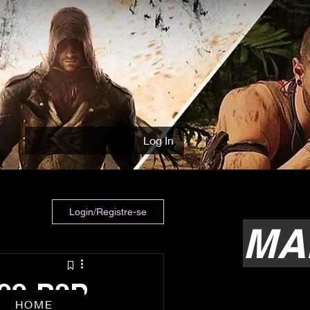
Log In
Login/Registre-se
MA
099-P2P
HOME