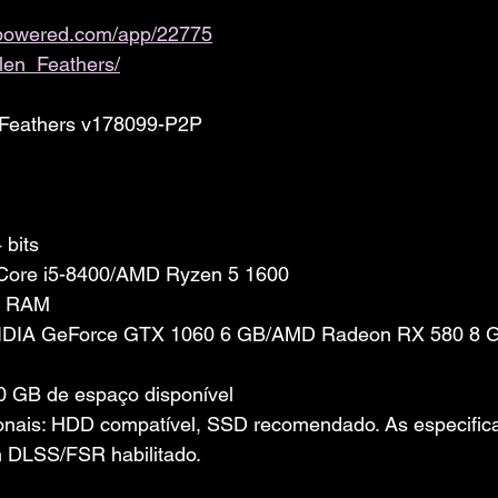
ampowered.com/app/22775
en_Feathers/
eathers v178099-P2P
 bits
l Core i5-8400/AMD Ryzen 5 1600
e RAM
NVIDIA GeForce GTX 1060 6 GB/AMD Radeon RX 580 8 
 GB de espaço disponível
onais: HDD compatível, SSD recomendado. As especific
m DLSS/FSR habilitado.