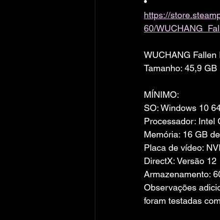
• 
https://store.ste
60/WUCHANG_Fall
WUCHANG Fallen F
Tamanho: 45,9 GB
MÍNIMO:
SO: Windows 10 64
Processador: Inte
Memória: 16 GB d
Placa de vídeo: 
DirectX: Versão 12
Armazenamento: 60
Observações adici
foram testadas co