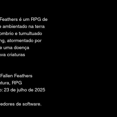
 de 5 estrelas.
eathers é um RPG de 
ke ambientado na terra 
ombrio e tumultuado 
ing, atormentado por 
 e uma doença 
va criaturas 
Fallen Feathers
ntura, RPG
: 23 de julho de 2025
edores de software. 