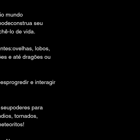
 de 5 estrelas.
rio mundo
podeconstrua seu 
hê-lo de vida.
entes:ovelhas, lobos, 
es e até dragões ou 
esprogredir e interagir 
 seupoderes para 
êndios, tornados, 
eteoritos!