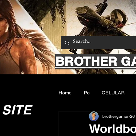
BROTHER G
Home
Pc
CELULAR
SITE
brothergamer
26 
Emuladores
Sobre nos
Worldb