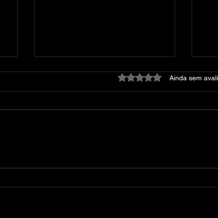
Avaliado com 0 de 5 estre
Ainda sem aval
Dying Light: Platinum
At
Edition – v1.42.0 + 52 DLCs
DE
+ DevTools + Bonus
Content + Multiplayer