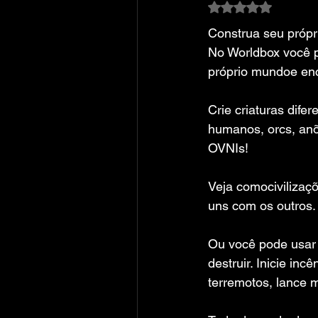
Avaliado com NaN
Construa seu próp
No Worldbox você 
próprio mundoe enc
Crie criaturas difer
humanos, orcs, anõ
OVNIs!
Veja comocivilizaçõ
uns com os outros.
Ou você pode usar
destruir. Inicie inc
terremotos, lance m