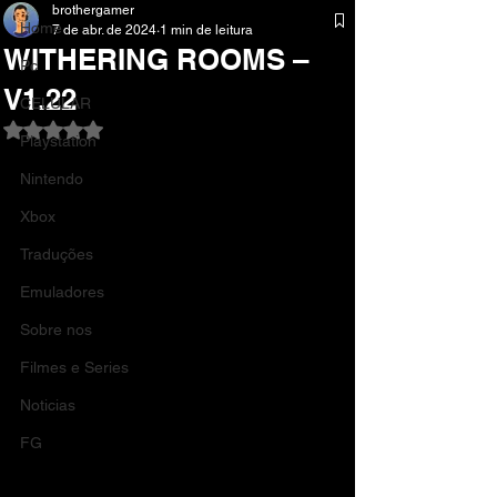
brothergamer
Home
7 de abr. de 2024
1 min de leitura
WITHERING ROOMS –
Pc
V1.22
CELULAR
Avaliado com NaN de 5 estrelas.
Playstation
Nintendo
Xbox
Traduções
Emuladores
Sobre nos
Filmes e Series
Noticias
FG