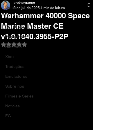
brothergamer
Home
2 de jul. de 2025
1 min de leitura
Warhammer 40000 Space
Pc
Marine Master CE
CELULAR
v1.0.1040.3955-P2P
Playstation
Avaliado com NaN de 5 estrelas.
Nintendo
Xbox
Traduções
Emuladores
Sobre nos
Filmes e Series
Noticias
FG