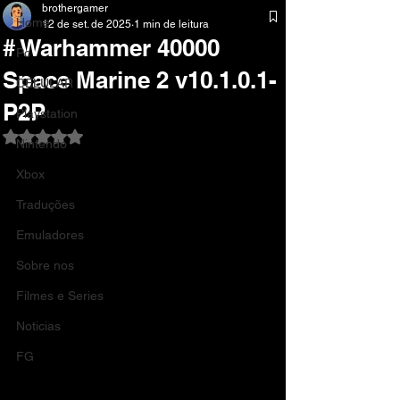
brothergamer
Home
12 de set. de 2025
1 min de leitura
# Warhammer 40000
Pc
Space Marine 2 v10.1.0.1-
CELULAR
P2P
Playstation
Avaliado com NaN de 5 estrelas.
Nintendo
Xbox
Traduções
Emuladores
Sobre nos
Filmes e Series
Noticias
FG