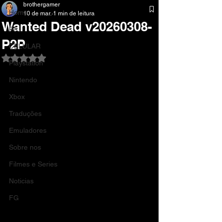
brothergamer
Home
10 de mar.
1 min de leitura
Wanted Dead v20260308-
Pc
P2P
CELULAR
Avaliado com NaN de 5 estrelas.
Playstation
Nintendo
Xbox
Traduções
Emuladores
Sobre nos
Filmes e Series
Noticias
FG