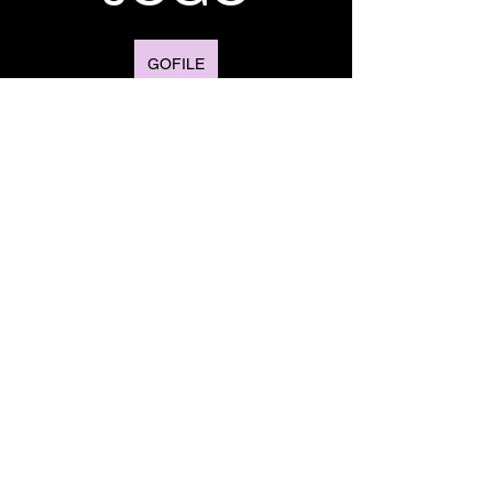
GOFILE
1FICHIER
TORRENT
TORRENT
TORRENT
MAGNET