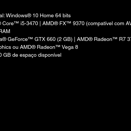
al: Windows® 10 Home 64 bits
l® Core™ i5-3470 | AMD® FX™ 9370 (compatível com AV
 RAM
idia® GeForce™ GTX 660 (2 GB) | AMD® Radeon™ R7 37
raphics ou AMD® Radeon™ Vega 8
 GB de espaço disponível