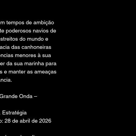
 de 5 estrelas.
em tempos de ambição 
ete poderosos navios de 
estreitos do mundo e 
acia das canhoneiras 
ências menores à sua 
er da sua marinha para 
ais e manter as ameaças 
ância.
 A Grande Onda – 
 Estratégia
: 28 de abril de 2026