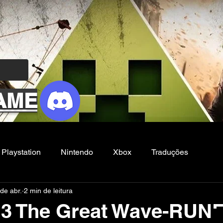
AME
Playstation
Nintendo
Xbox
Traduções
de abr.
2 min de leitura
Filmes e Series
Noticias
FG
a 3 The Great Wave-RUN