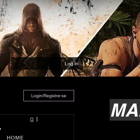
Log In
Login/Registre-se
MA
E
HOME