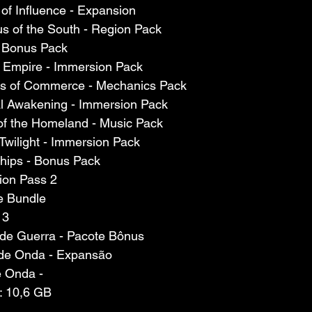
e of Influence - Expansion
sus of the South - Region Pack
 - Bonus Pack
 of Empire - Immersion Pack
ters of Commerce - Mechanics Pack
nal Awakening - Immersion Pack
 of the Homeland - Music Pack
n Twilight - Immersion Pack
 Ships - Bonus Pack
sion Pass 2
te Bundle
 3
s de Guerra - Pacote Bônus
ande Onda - Expansão
e Onda -
 10,6 GB