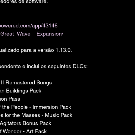
edores de software. 
ampowered.com/app/43146
e_Great_Wave__Expansion/
ualizado para a versão 1.13.0.
pendente e inclui os seguintes DLCs:
ria II Remastered Songs
can Buildings Pack
sion Pass
 of the People - Immersion Pack
ies for the Masses - Music Pack
h Agitators Bonus Pack
of Wonder - Art Pack