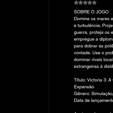
Avaliado com NaN
SOBRE O JOGO
Domine os mares 
e turbulência. Proj
guerra, proteja os 
empregue a diplom
para dobrar as pot
vontade. Use o pod
dominar rivais loc
estrangeiras à dist
Título: Victoria 3:
Expansão
Gênero: Simulação,
Data de lançamento