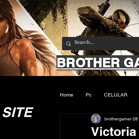
BROTHER G
Home
Pc
CELULAR
SITE
brothergamer
28 
Emuladores
Sobre nos
Victori