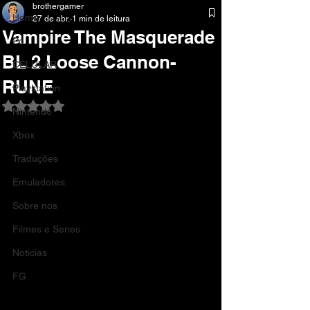
brothergamer
Home
27 de abr.
1 min de leitura
Vampire The Masquerade
Pc
BL 2 Loose Cannon-
CELULAR
RUNE
Playstation
Avaliado com NaN de 5 estrelas.
Nintendo
Xbox
Traduções
Emuladores
Sobre nos
Filmes e Series
Noticias
FG