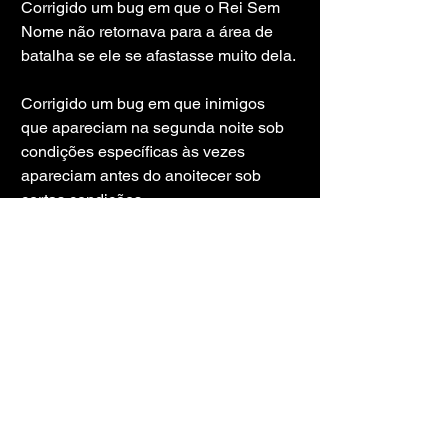
Corrigido um bug em que o Rei Sem 
Nome não retornava para a área de 
batalha se ele se afastasse muito dela.
Corrigido um bug em que inimigos 
que apareciam na segunda noite sob 
condições específicas às vezes 
apareciam antes do anoitecer sob 
certas condições.
Corrigido um bug em que jogadores 
aliados que eram revividos de quase 
morte com uma Graça Wending eram 
considerados derrotados durante uma 
batalha contra chefes da Noite ou 
Senhores da Noite.
Corrigido um bug que fazia com que 
você não reaparecesse no campo 