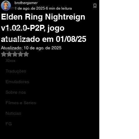
brothergamer
Home
1 de ago. de 2025
6 min de leitura
Elden Ring Nightreign
Pc
v1.02.0-P2P, jogo
CELULAR
atualizado em 01/08/25
Playstation
Atualizado:
10 de ago. de 2025
Nintendo
Avaliado com NaN de 5 estrelas.
Xbox
Traduções
Emuladores
Sobre nos
Filmes e Series
Noticias
FG