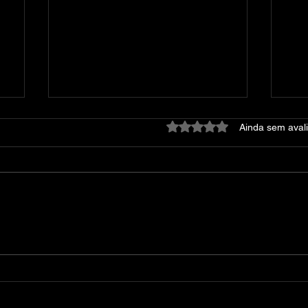
Avaliado com 0 de 5 estre
Ainda sem aval
REANIMAL The Prisoner-
Wa
RUNE
Mar