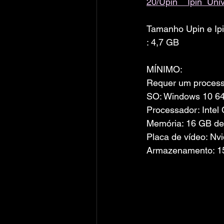
20/Upin__Ipin_Univ
Tamanho Upin e Ip
: 4,7 GB
MÍNIMO:
Requer um processa
SO: Windows 10 64
Processador: Intel
Memória: 16 GB d
Placa de vídeo: Nv
Armazenamento: 15