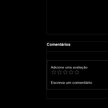
Comentários
Adicione uma avaliação
ReStory Chill Electronics
Escreva um comentário
Repairs - GoldBerg