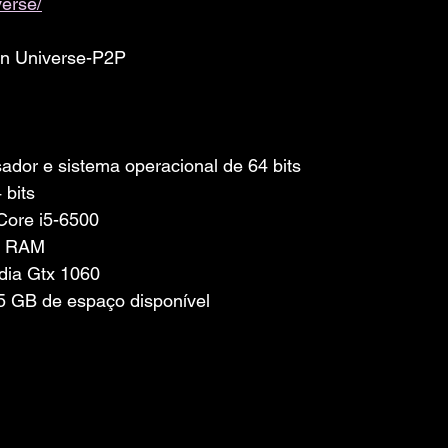
erse/
in Universe-P2P
dor e sistema operacional de 64 bits
 bits
 Core i5-6500
e RAM
idia Gtx 1060
 GB de espaço disponível