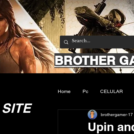
BROTHER G
Home
Pc
CELULAR
SITE
brothergamer
17 
Emuladores
Sobre nos
Upin an