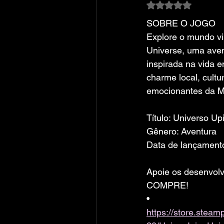
Avaliado com NaN
SOBRE O JOGO
Explore o mundo vi
Universe, uma ave
inspirada na vida 
charme local, cultur
emocionantes da M
Título: Universo Upi
Gênero: Aventura
Data de lançamento
Apoie os desenvolv
COMPRE!
• 
https://store.ste