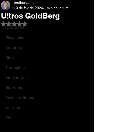
brothergamer
Home
13 de fev. de 2024
1 min de leitura
Ultros GoldBerg
Pc
Avaliado com NaN de 5 estrelas.
CELULAR
Playstation
Nintendo
Xbox
Traduções
Emuladores
Sobre nos
Filmes e Series
Noticias
FG