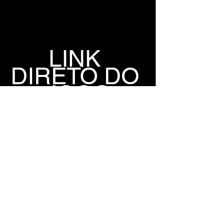
LINK 
DIRETO DO 
JOGO
GOFILE
1FICHIER