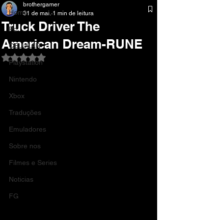
brothergamer
Home
31 de mai.
1 min de leitura
Truck Driver The
Pc
American Dream-RUNE
CELULAR
Avaliado com NaN de 5 estrelas.
Playstation
Nintendo
Xbox
Traduções
Emuladores
Sobre nos
Filmes e Series
Noticias
FG