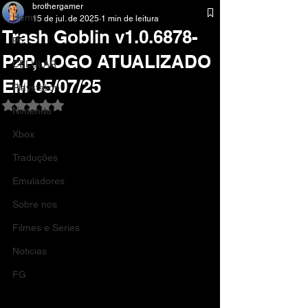
brothergamer
Home
15 de jul. de 2025
1 min de leitura
Trash Goblin v1.0.6878-
Pc
P2P, JOGO ATUALIZADO
CELULAR
EM 05/07/25
Playstation
Avaliado com NaN de 5 estrelas.
Nintendo
Xbox
Traduções
Emuladores
Sobre nos
Filmes e Series
Noticias
FG