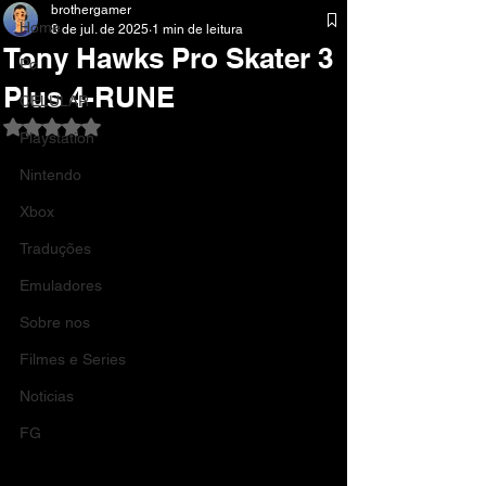
brothergamer
Home
8 de jul. de 2025
1 min de leitura
Tony Hawks Pro Skater 3
Pc
Plus 4-RUNE
CELULAR
Avaliado com NaN de 5 estrelas.
Playstation
Nintendo
Xbox
Traduções
Emuladores
Sobre nos
Filmes e Series
Noticias
FG