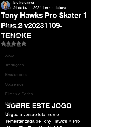
brothergamer
Home
21 de fev. de 2024
1 min de leitura
Tony Hawks Pro Skater 1
Pc
Plus 2 v20231109-
CELULAR
TENOKE
Playstation
Avaliado com NaN de 5 estrelas.
Nintendo
Xbox
Traduções
Emuladores
Sobre nos
Filmes e Series
Noticias
SOBRE ESTE JOGO
FG
Jogue a versão totalmente 
remasterizada de Tony Hawk’s™ Pro 