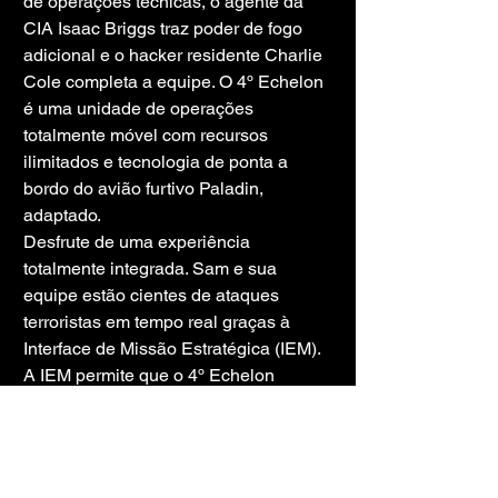
de operações técnicas, o agente da 
CIA Isaac Briggs traz poder de fogo 
adicional e o hacker residente Charlie 
Cole completa a equipe. O 4º Echelon 
é uma unidade de operações 
totalmente móvel com recursos 
ilimitados e tecnologia de ponta a 
bordo do avião furtivo Paladin, 
adaptado.
Desfrute de uma experiência 
totalmente integrada. Sam e sua 
equipe estão cientes de ataques 
terroristas em tempo real graças à 
Interface de Missão Estratégica (IEM). 
A IEM permite que o 4º Echelon 
receba dados sobre os objetivos da 
missão enquanto estiver em 
movimento. Com a IEM, os jogadores 
podem aproveitar o sistema universal 