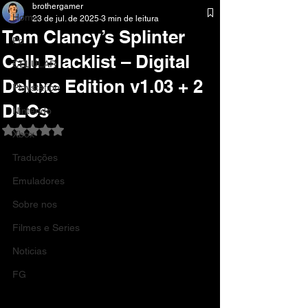
brothergamer
Home
23 de jul. de 2025
3 min de leitura
Tom Clancy’s Splinter
Pc
Cell: Blacklist – Digital
CELULAR
Deluxe Edition v1.03 + 2
Playstation
DLCs
Nintendo
Avaliado com NaN de 5 estrelas.
Xbox
Traduções
Emuladores
Sobre nos
Filmes e Series
Noticias
FG