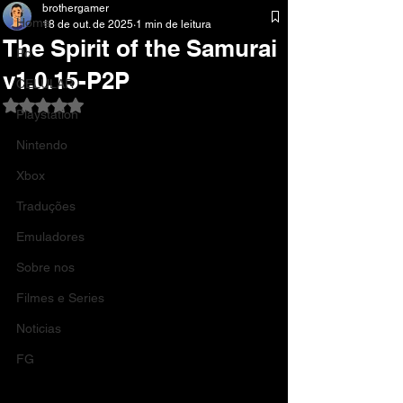
brothergamer
Home
18 de out. de 2025
1 min de leitura
The Spirit of the Samurai
Pc
v1.0.15-P2P
CELULAR
Avaliado com NaN de 5 estrelas.
Playstation
Nintendo
Xbox
Traduções
Emuladores
Sobre nos
Filmes e Series
Noticias
FG