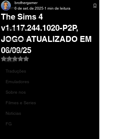
brothergamer
Home
6 de set. de 2025
1 min de leitura
The Sims 4
Pc
v1.117.244.1020-P2P,
CELULAR
JOGO ATUALIZADO EM
Playstation
06/09/25
Nintendo
Avaliado com NaN de 5 estrelas.
Xbox
Traduções
Emuladores
Sobre nos
Filmes e Series
Noticias
FG