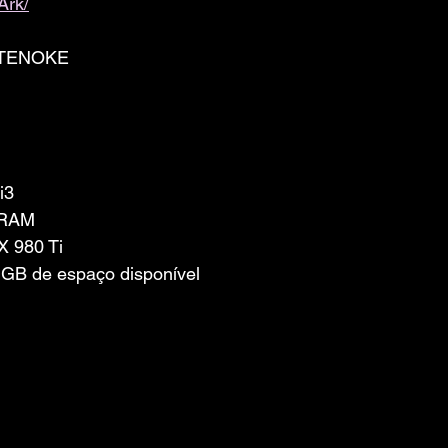
rk/
-TENOKE
i3
 RAM
X 980 Ti
GB de espaço disponível