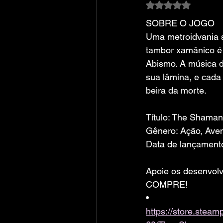
Avaliado com NaN
SOBRE O JOGO
Uma metroidvania 
tambor xamânico é 
Abismo. A música d
sua lâmina, e cada 
beira da morte.
Título: The Shaman
Gênero: Ação, Aven
Data de lançamento
Apoie os desenvolv
COMPRE!
• 
https://store.ste