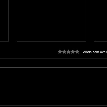
Avaliado com 0 de 5 estre
Ainda sem aval
Dying Light: Platinum
At
Edition – v1.42.0 + 52 DLCs
DE
+ DevTools + Bonus
Content + Multiplayer