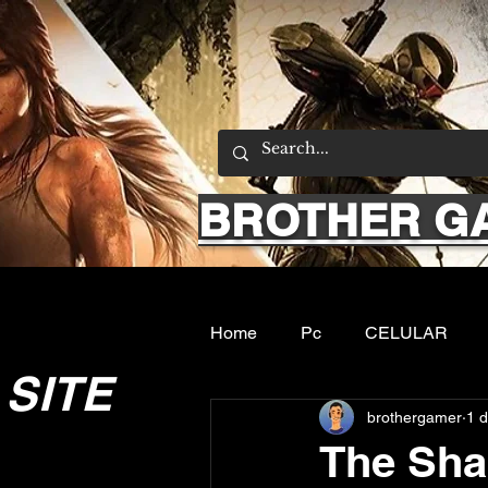
BROTHER G
Home
Pc
CELULAR
SITE
brothergamer
1 
Emuladores
Sobre nos
The Sh