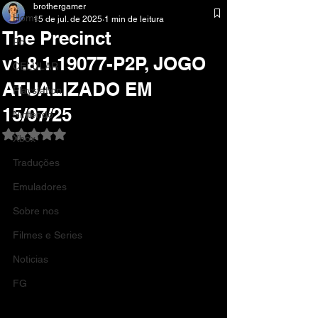
brothergamer
Home
15 de jul. de 2025
1 min de leitura
The Precinct
Pc
v1.8.1.19077-P2P, JOGO
CELULAR
ATUALIZADO EM
Playstation
15/07/25
Nintendo
Avaliado com NaN de 5 estrelas.
Xbox
Traduções
Emuladores
Sobre nos
Filmes e Series
Noticias
FG