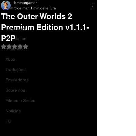
brothergamer
Home
5 de mar.
1 min de leitura
The Outer Worlds 2
Pc
Premium Edition v1.1.1-
CELULAR
P2P
Playstation
Avaliado com NaN de 5 estrelas.
Nintendo
Xbox
Traduções
Emuladores
Sobre nos
Filmes e Series
Noticias
FG