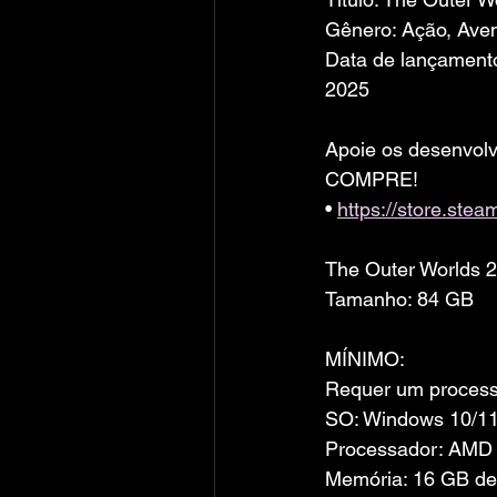
Gênero: Ação, Ave
Data de lançamento
2025
Apoie os desenvolv
COMPRE!
• 
https://store.st
The Outer Worlds 
Tamanho: 84 GB
MÍNIMO:
Requer um processa
SO: Windows 10/11
Processador: AMD R
Memória: 16 GB d