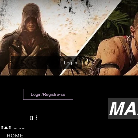
Log In
Login/Registre-se
MA
tion-
HOME