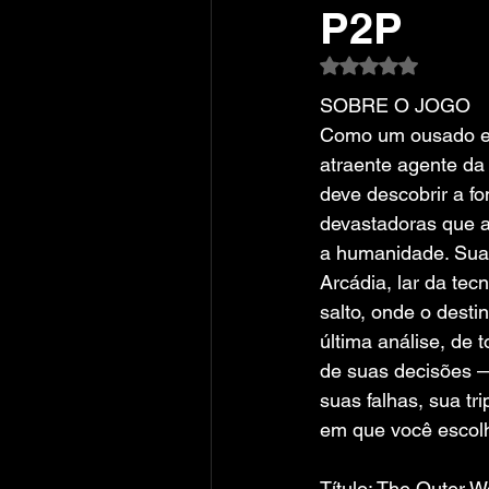
P2P
Avaliado com NaN
SOBRE O JOGO
Como um ousado e
atraente agente da 
deve descobrir a fo
devastadoras que 
a humanidade. Sua 
Arcádia, lar da tec
salto, onde o desti
última análise, de 
de suas decisões —
suas falhas, sua tr
em que você escolh
Título: The Outer W