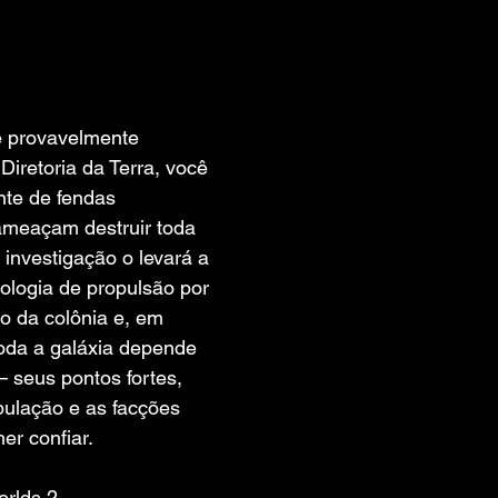
 de 5 estrelas.
 provavelmente 
Diretoria da Terra, você 
nte de fendas 
ameaçam destruir toda 
investigação o levará a 
nologia de propulsão por 
no da colônia e, em 
toda a galáxia depende 
 seus pontos fortes, 
ipulação e as facções 
er confiar.
orlds 2