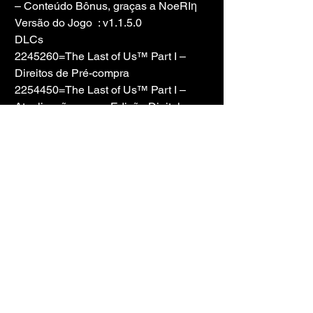
– Conteúdo Bônus, graças a NoeRIη
Versão do Jogo  : v1.1.5.0
DLCs
2245260=The Last of Us™ Part I – 
Direitos de Pré-compra
2254450=The Last of Us™ Part I – 
Atualização para a Edição Digital 
Deluxe
Conteúdo Bônus
– The Art of The Last of Us (Livro de 
Arte Digital)
– The Last of Us – American Dreams - 
Quadrinhos Prelúdio (Edições 01-04)
– Faixas Bônus no Jogo
– The Last of Us (Trilha Sonora do 
Videogame)
– The Last of Us, Vol. 2 (Trilha Sonora 
do Videogame)
– The Last of Us Remastered – Guia 