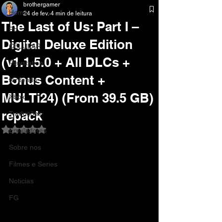
brothergamer
Home
24 de fev.
4 min de leitura
The Last of Us: Part I –
Pc
Digital Deluxe Edition
CELULAR
(v1.1.5.0 + All DLCs +
Playstation
Bonus Content +
Nintendo
MULTi24) (From 39.5 GB)
Xbox
repack
Traduções
Avaliado com NaN de 5 estrelas.
Emuladores
Sobre nos
Filmes e Series
Noticias
FG