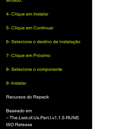
teclado.
4- Clique em Instalar
5- Clique em Continuar
6- Selecione o destino da instalação
7- Clique em Próximo
8- Selecione o componente
9- Instalar
Recursos do Repack
Baseado em
– The.Last.of.Us.Part.I.v1.1.5-RUNE 
ISO Release