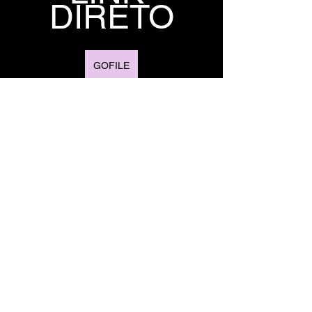
DIRETO
GOFILE
1FICHIER
TORRENT 
DO JOGO
TORRENT