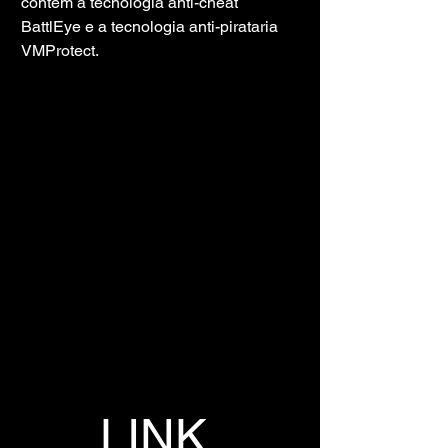
contém a tecnologia anti-cheat 
BattlEye e a tecnologia anti-pirataria 
VMProtect.
LINK 