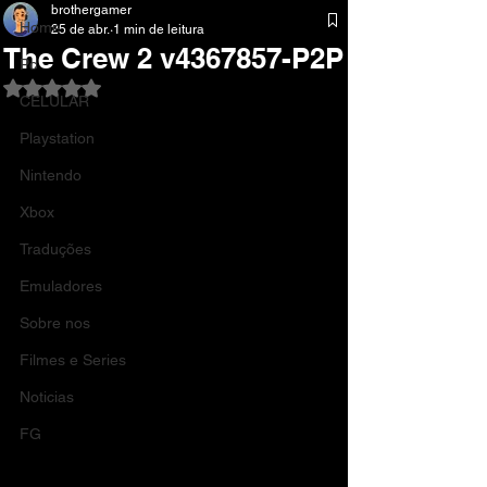
brothergamer
Home
25 de abr.
1 min de leitura
The Crew 2 v4367857-P2P
Pc
Avaliado com NaN de 5 estrelas.
CELULAR
Playstation
Nintendo
Xbox
Traduções
Emuladores
Sobre nos
Filmes e Series
Noticias
FG