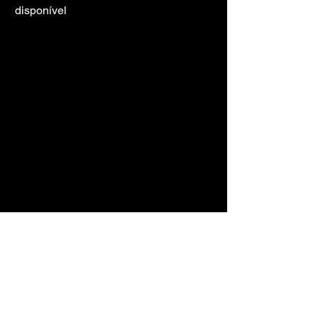
disponível
LINK DO 
JOGO