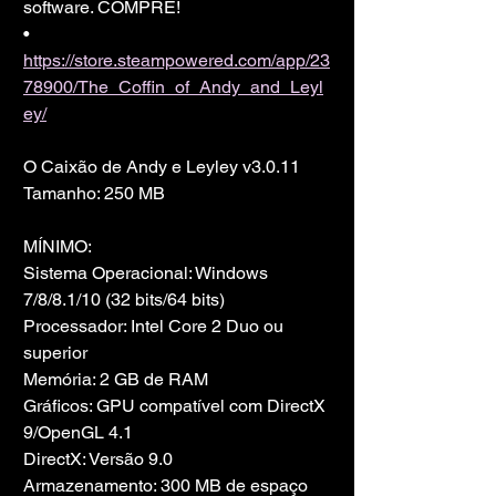
software. COMPRE!
• 
https://store.steampowered.com/app/23
78900/The_Coffin_of_Andy_and_Leyl
ey/
O Caixão de Andy e Leyley v3.0.11
Tamanho: 250 MB
MÍNIMO:
Sistema Operacional: Windows 
7/8/8.1/10 (32 bits/64 bits)
Processador: Intel Core 2 Duo ou 
superior
Memória: 2 GB de RAM
Gráficos: GPU compatível com DirectX 
9/OpenGL 4.1
DirectX: Versão 9.0
Armazenamento: 300 MB de espaço 