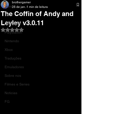
brothergamer
Home
26 de jan.
1 min de leitura
The Coffin of Andy and
Pc
Leyley v3.0.11
CELULAR
Avaliado com NaN de 5 estrelas.
Playstation
Nintendo
Xbox
Traduções
Emuladores
Sobre nos
Filmes e Series
Noticias
FG