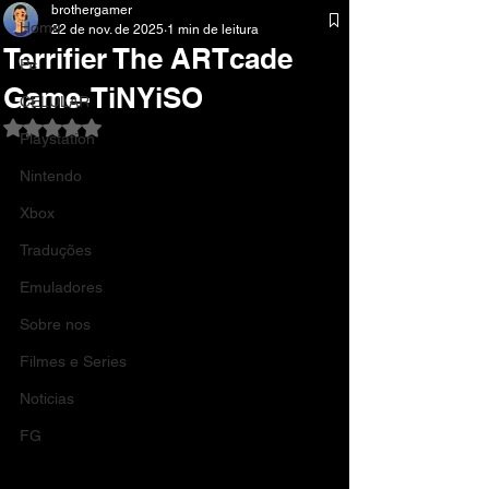
brothergamer
Home
22 de nov. de 2025
1 min de leitura
Terrifier The ARTcade
Pc
Game-TiNYiSO
CELULAR
Avaliado com NaN de 5 estrelas.
Playstation
Nintendo
Xbox
Traduções
Emuladores
Sobre nos
Filmes e Series
Noticias
FG