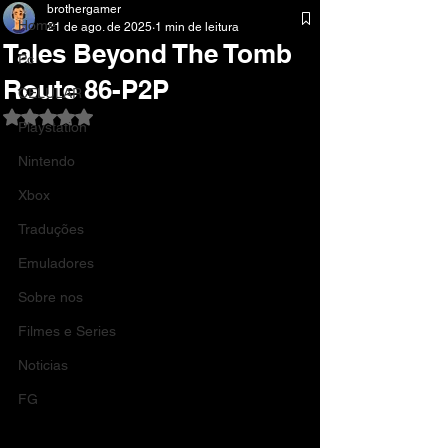
brothergamer
Home
21 de ago. de 2025
1 min de leitura
Tales Beyond The Tomb
Pc
Route 86-P2P
CELULAR
Avaliado com NaN de 5 estrelas.
Playstation
Nintendo
Xbox
Traduções
Emuladores
Sobre nos
Filmes e Series
Noticias
FG