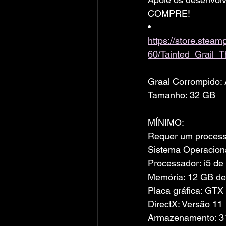
COMPRE!
• 
https://store.ste
60/Tainted_Grail_T
Graal Corrompido:
Tamanho: 32 GB
MÍNIMO:
Requer um processa
Sistema Operaciona
Processador: i5 de
Memória: 12 GB d
Placa gráfica: GT
DirectX: Versão 11
Armazenamento: 31