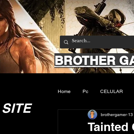
BROTHER G
Home
Pc
CELULAR
SITE
brothergamer
13
Emuladores
Sobre nos
Tainted 