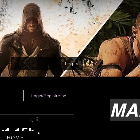
Log In
Login/Registre-se
MA
v1.15b-
HOME