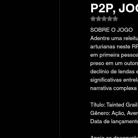
P2P, JO
Avaliado com NaN
SOBRE O JOGO
Adentre uma releit
arturianas neste 
em primeira pesso
preso em um outono
declínio de lendas 
significativas entr
narrativa complexa 
Título: Tainted Grai
Gênero: Ação, Aven
Data de lançament
Apoie os desenvolv