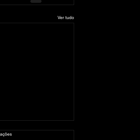
Ver tudo
las.
iações