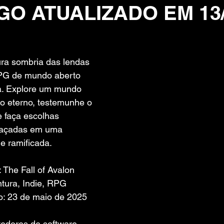
GO ATUALIZADO EM 13/
 de 5 estrelas.
ura sombria das lendas 
RPG de mundo aberto 
a. Explore um mundo 
 eterno, testemunhe o 
e faça escolhas 
elaçadas em uma 
e ramificada.
l: The Fall of Avalon
tura, Indie, RPG
o: 23 de maio de 2025
edores de software. 