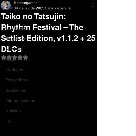
brothergamer
Home
14 de fev. de 2025
3 min de leitura
Taiko no Tatsujin:
Pc
Rhythm Festival – The
CELULAR
Setlist Edition, v1.1.2 + 25
Playstation
DLCs
Nintendo
Avaliado com NaN de 5 estrelas.
Xbox
Traduções
Emuladores
Sobre nos
Filmes e Series
Noticias
FG