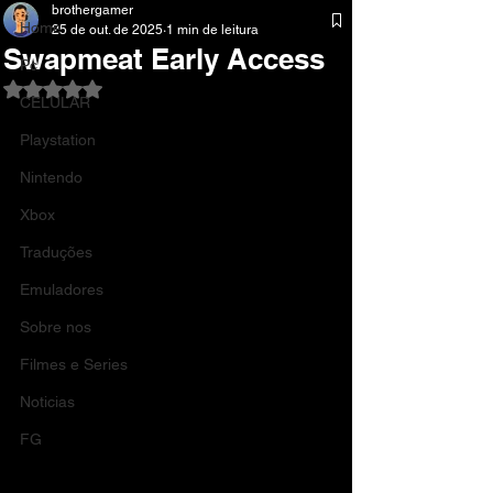
brothergamer
Home
25 de out. de 2025
1 min de leitura
Swapmeat Early Access
Pc
Avaliado com NaN de 5 estrelas.
CELULAR
Playstation
Nintendo
Xbox
Traduções
Emuladores
Sobre nos
Filmes e Series
Noticias
FG