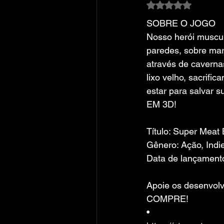
Avaliado com NaN
SOBRE O JOGO
Nosso herói muscul
paredes, sobre mare
através de caverna
lixo velho, sacrifi
estar para salvar s
EM 3D!
Título: Super Meat
Gênero: Ação, Indi
Data de lançament
Apoie os desenvolv
COMPRE!
• 