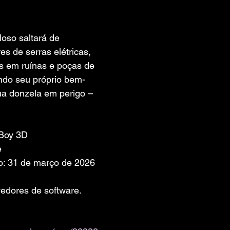
 de 5 estrelas.
oso saltará de 
s de serras elétricas, 
s em ruínas e poças de 
cando seu próprio bem-
ua donzela em perigo – 
 Boy 3D
e
o: 31 de março de 2026
edores de software. 