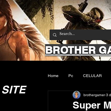
BROTHER G
Home
Pc
CELULAR
SITE
brothergamer
3 d
Emuladores
Sobre nos
Super 