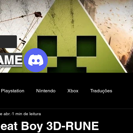
AME
Playstation
Nintendo
Xbox
Traduções
e abr.
1 min de leitura
Filmes e Series
Noticias
FG
Meat Boy 3D-RUNE