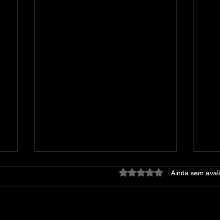
Avaliado com 0 de 5 estre
Ainda sem aval
tomodachi life