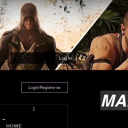
Log In
Login/Registre-se
MA
 o
HOME