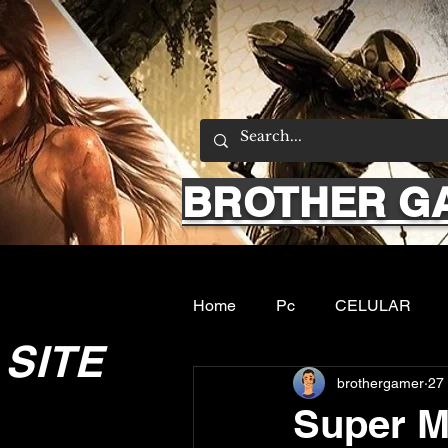
BROTHER G
Home
Pc
CELULAR
SITE
brothergamer
27
Emuladores
Sobre nos
Super M