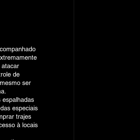
 acompanhado 
extremamente 
 atacar 
role de 
é mesmo ser 
ma.
s espalhadas 
das especiais 
prar trajes 
esso à locais 