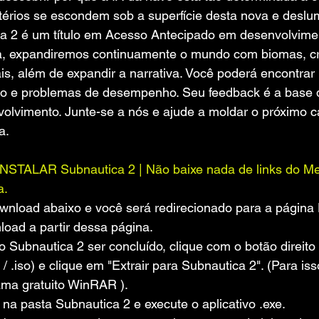
térios se escondem sob a superfície desta nova e deslu
ica 2 é um título em Acesso Antecipado em desenvolvimen
a, expandiremos continuamente o mundo com biomas, cri
onais, além de expandir a narrativa. Você poderá encontrar
o e problemas de desempenho. Seu feedback é a base 
olvimento. Junte-se a nós e ajude a moldar o próximo ca
a.
TALAR Subnautica 2 | Não baixe nada de links do Meg
a.
ownload abaixo e você será redirecionado para a pági
load a partir dessa página.
 Subnautica 2 ser concluído, clique com o botão direit
r / .iso) e clique em "Extrair para Subnautica 2". (Para iss
ama gratuito WinRAR ).
na pasta Subnautica 2 e execute o aplicativo .exe.