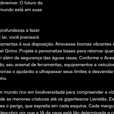
breviver. O futuro da 
mundo está em suas 
profundezas e fazer 
 lar, você precisará 
erramentas à sua disposição. Atravesse biomas vibrantes
l Girino. Projete e personalize bases para retornar qua
m além da segurança das águas rasas. Conforme o Aces
do, seu arsenal de ferramentas, equipamentos e veícul
orias o ajudarão a ultrapassar seus limites e desvendar
nho.
m mundo rico em biodiversidade para compreender a vid
de as menores criaturas até os gigantescos Leviatãs. E
zes o perigo, que espreita em cada esquina. Cada mergu
descobrir por que a IA da nave está tão determinada a c