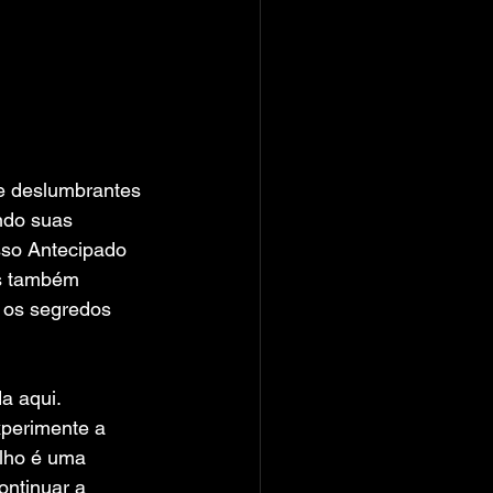
 e deslumbrantes 
ndo suas 
so Antecipado 
os também 
 os segredos 
a aqui. 
xperimente a 
lho é uma 
ontinuar a 