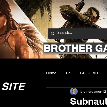
BROTHER G
Home
Pc
CELULAR
SITE
brothergamer
12
Emuladores
Sobre nos
Subnaut