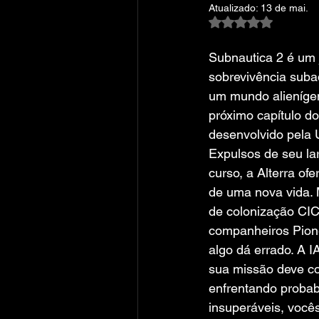
Atualizado:
13 de mai.
Avaliado com NaN
Subnautica 2 é um 
sobrevivência sub
um mundo alienígen
próximo capítulo do
desenvolvido pela 
Expulsos de seu lar
curso, a Alterra of
de uma nova vida. 
de colonização CIC
companheiros Pione
algo dá errado. A I
sua missão deve con
enfrentando probab
insuperáveis, você