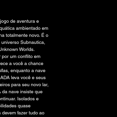
 de 5 estrelas.
jogo de aventura e 
aquática ambientado em 
a totalmente novo. É o 
 universo Subnautica, 
Unknown Worlds. 
 por um conflito em 
erece a você a chance 
Mas, enquanto a nave 
ADA leva você e seus 
iros para seu novo lar, 
A da nave insiste que 
tinuar. Isolados e 
ilidades quase 
s devem fazer tudo ao 