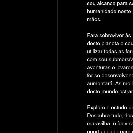
seu alcance para so
humanidade neste 
mãos.
Para sobreviver às 
deste planeta o seu
utilizar todas as f
com seu submersíve
aventuras o levare
for se desenvolven
aumentará. As melh
deste mundo estra
Explore e estude u
Descubra tudo, des
maravilha, e às ve
oportunidade para 