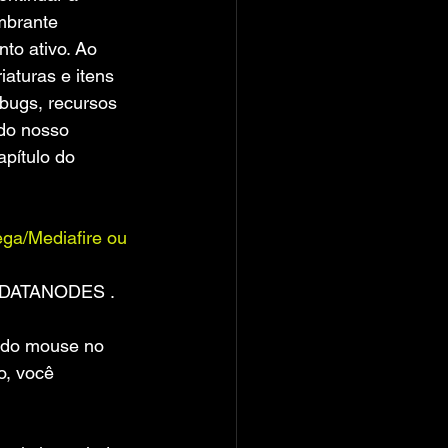
mbrante 
to ativo. Ao 
aturas e itens 
 bugs, recursos 
do nosso 
pítulo do 
a/Mediafire ou 
na DATANODES .
o do mouse no 
o, você 