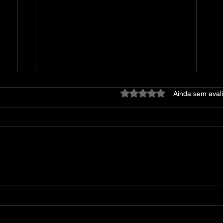
Avaliado com 0 de 5 estre
Ainda sem aval
Dying Light: Platinum
At
Edition – v1.42.0 + 52 DLCs
DE
+ DevTools + Bonus
Content + Multiplayer