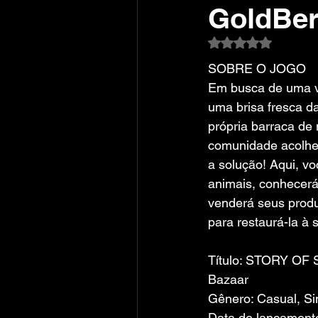
GoldBe
Avaliado com NaN
SOBRE O JOGO
Em busca de uma vi
uma brisa fresca d
própria barraca de
comunidade acolhe
a solução! Aqui, voc
animais, conhecerá
venderá seus produ
para restaurá-la à s
Título: STORY OF
Bazaar
Gênero: Casual, S
Data de lançamento