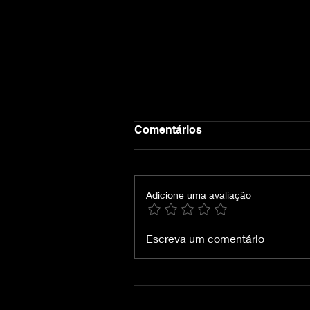
Comentários
Adicione uma avaliação
Crimson Desert-
Escreva um comentário
VOICES38/DUBLADO