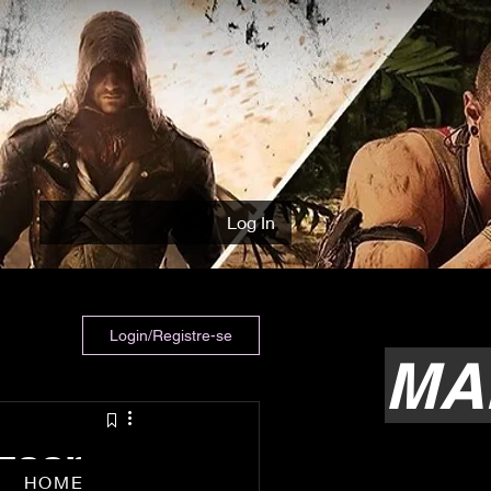
Log In
Login/Registre-se
MA
aar-
HOME