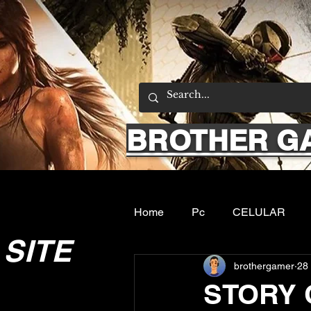
BROTHER G
Home
Pc
CELULAR
SITE
brothergamer
28
Emuladores
Sobre nos
STORY 