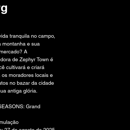
rg
 de 5 estrelas.
da tranquila no campo, 
a montanha e sua 
 mercado? A 
dora de Zephyr Town é 
ê cultivará e criará 
 os moradores locais e 
tos no bazar da cidade 
ua antiga glória.
 SEASONS: Grand 
imulação
: 27 de agosto de 2025