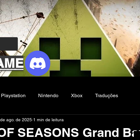
AME
Playstation
Nintendo
Xbox
Traduções
 de ago. de 2025
1 min de leitura
Filmes e Series
Noticias
FG
OF SEASONS Grand Baz