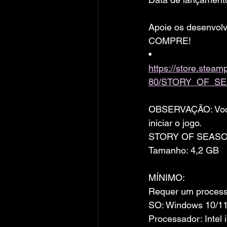
Apoie os desenvolv
COMPRE!
• 
https://store.ste
80/STORY_OF_SE
OBSERVAÇÃO: Você 
iniciar o jogo.
STORY OF SEASON
Tamanho: 4,2 GB
MÍNIMO:
Requer um processa
SO: Windows 10/1
Processador: Intel