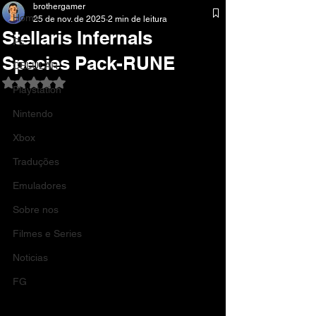
brothergamer
Home
25 de nov. de 2025
2 min de leitura
Stellaris Infernals
Pc
Species Pack-RUNE
CELULAR
Avaliado com NaN de 5 estrelas.
Playstation
Nintendo
Xbox
Traduções
Emuladores
Sobre nos
Filmes e Series
Noticias
FG