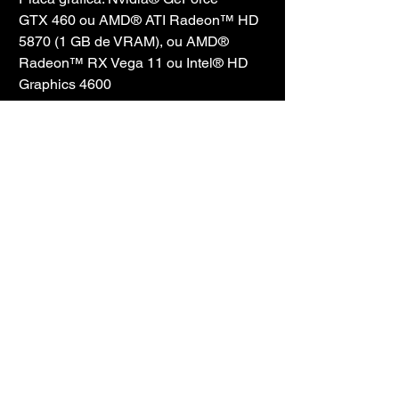
GTX 460 ou AMD® ATI Radeon™ HD 
5870 (1 GB de VRAM), ou AMD® 
Radeon™ RX Vega 11 ou Intel® HD 
Graphics 4600
DirectX: Versão 9.0c
Rede: Conexão de internet de banda 
larga
Armazenamento: 20 GB de espaço 
disponível
Placa de som: placa de som 
compatível com DirectX 9.0c
Observações adicionais: Suporte para 
controle: mouse de 3 botões, teclado e 
alto-falantes. Requisitos especiais 
para multijogador: Conexão com a 
Internet.