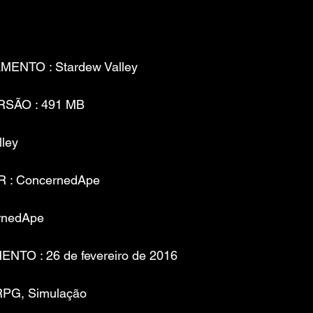
ENTO : Stardew Valley
RSÃO : 491 MB
lley
 : ConcernedApe
rnedApe
NTO : 26 de fevereiro de 2016
 RPG, Simulação