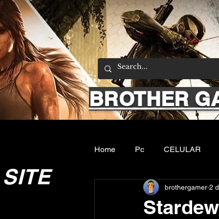
BROTHER G
Home
Pc
CELULAR
SITE
brothergamer
2 
Emuladores
Sobre nos
Stardew 