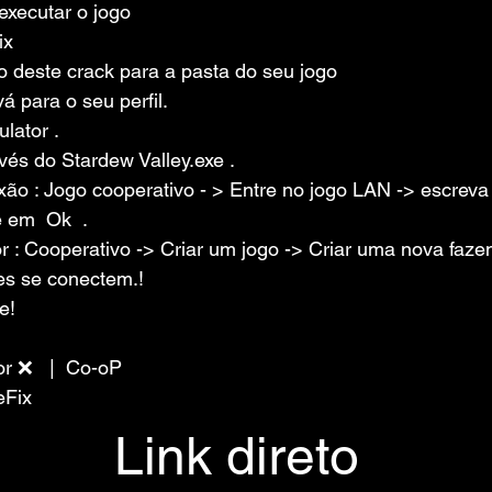
executar o jogo
ix
o deste crack para a pasta do seu jogo
vá para o seu perfil.
lator .
avés do Stardew Valley.exe .
xão : Jogo cooperativo - > Entre no jogo LAN -> escreva
e em  Ok  .
r : Cooperativo -> Criar um jogo -> Criar uma nova faze
es se conectem.!
e!
r ❌   |  Co-oP   
eFix
Link direto