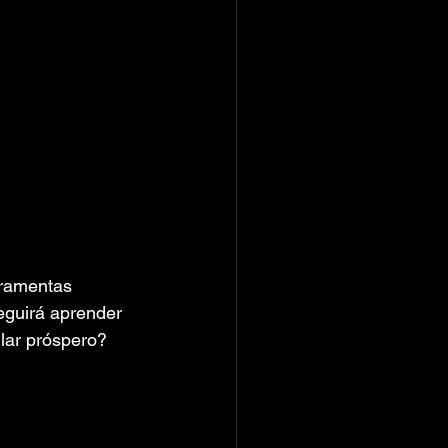
rramentas 
guirá aprender 
lar próspero?