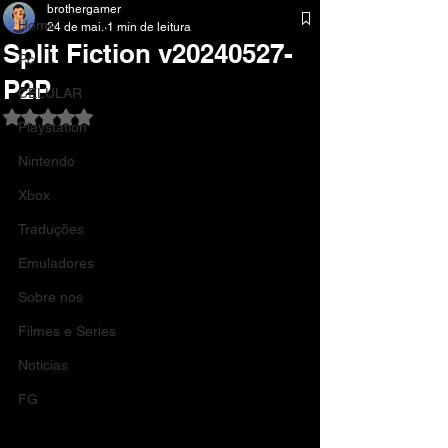
brothergamer
Home
24 de mai.
1 min de leitura
Split Fiction v20240527-
Pc
P2P
CELULAR
Avaliado com NaN de 5 estrelas.
Playstation
Nintendo
Xbox
Traduções
Emuladores
Sobre nos
Filmes e Series
Noticias
FG