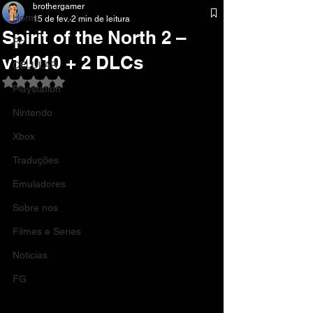
brothergamer
Home
15 de fev.
2 min de leitura
Spirit of the North 2 –
Pc
v14010 + 2 DLCs
CELULAR
Avaliado com NaN de 5 estrelas.
Playstation
Nintendo
Xbox
Traduções
Emuladores
Sobre nos
Filmes e Series
Noticias
FG