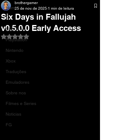
brothergamer
Home
25 de nov. de 2025
1 min de leitura
Six Days in Fallujah
Pc
v0.5.0.0 Early Access
CELULAR
Avaliado com NaN de 5 estrelas.
Playstation
Nintendo
Xbox
Traduções
Emuladores
Sobre nos
Filmes e Series
Noticias
FG